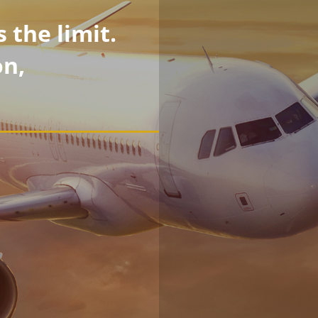
 the limit.
on,