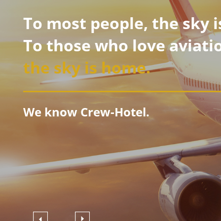
To most people, the sky is
To those who love aviati
the sky is home.
We know Crew-Hotel.