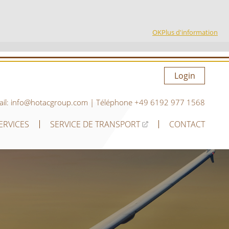
OK
Plus d'information
Login
ail:
info@hotacgroup.com
| Téléphone
+49 6192 977 1568
ERVICES
SERVICE DE TRANSPORT
CONTACT